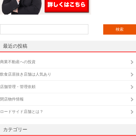
検
索:
最近の投稿
商業不動産への投資
飲食店居抜き店舗は人気あり
店舗管理・管理依頼
閉店物件情報
ロードサイド店舗とは？
カテゴリー