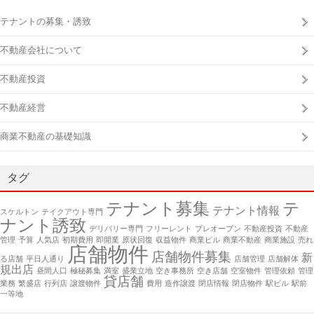
テナントの募集・誘致
不動産会社について
不動産投資
不動産経営
商業不動産の基礎知識
タグ
テナント募集
テ
テナント情報
スケルトン
テイクアウト専門
ナント誘致
デリバリー専門
フリーレント
プレオープン
不動産投資
不動産
管理
予算
人気店
初期費用
即開業
原状回復
収益物件
商業ビル
商業不動産
商業施設
売れ
店舗物件
店舗物件募集
新
る店舗
平日人通り
店舗管理
店舗解体
規出店
昼間人口
極秘募集
満室
盛業立地
空き事務所
空き店舗
空室物件
管理依頼
管理
貸店舗
業務
繁盛店
行列店
譲渡物件
費用
造作譲渡
閉店情報
閉店物件
駅ビル
駅前
一等地