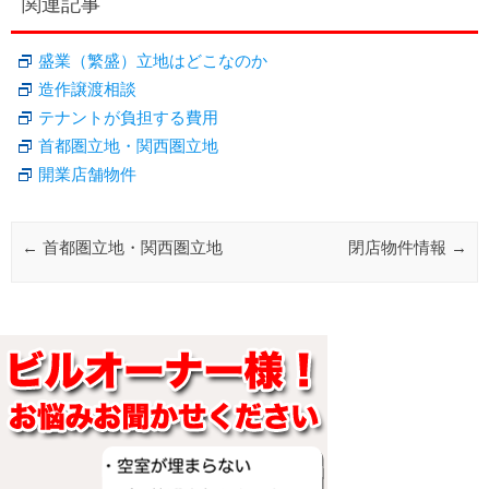
関連記事
盛業（繁盛）立地はどこなのか
造作譲渡相談
テナントが負担する費用
首都圏立地・関西圏立地
開業店舗物件
Post navigation
←
首都圏立地・関西圏立地
閉店物件情報
→