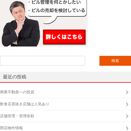
検
索:
最近の投稿
商業不動産への投資
飲食店居抜き店舗は人気あり
店舗管理・管理依頼
閉店物件情報