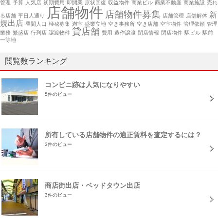
管理
予算
人気店
初期費用
即開業
原状回復
収益物件
商業ビル
商業不動産
商業施設
売れ
店舗物件
店舗物件募集
新
る店舗
平日人通り
店舗管理
店舗解体
規出店
昼間人口
極秘募集
満室
盛業立地
空き事務所
空き店舗
空室物件
管理依頼
管理
貸店舗
業務
繁盛店
行列店
譲渡物件
費用
造作譲渡
閉店情報
閉店物件
駅ビル
駅前
一等地
閲覧数ランキング
コンビニ跡は人気になりやすい
5件のビュー
所有している店舗物件の適正賃料を査定するには？
3件のビュー
商店街出店・ベッドタウン出店
3件のビュー