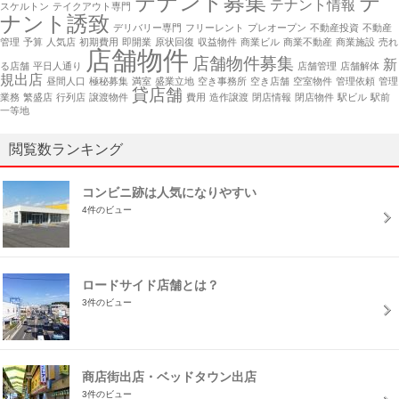
テナント募集
テ
テナント情報
スケルトン
テイクアウト専門
ナント誘致
デリバリー専門
フリーレント
プレオープン
不動産投資
不動産
管理
予算
人気店
初期費用
即開業
原状回復
収益物件
商業ビル
商業不動産
商業施設
売れ
店舗物件
店舗物件募集
新
る店舗
平日人通り
店舗管理
店舗解体
規出店
昼間人口
極秘募集
満室
盛業立地
空き事務所
空き店舗
空室物件
管理依頼
管理
貸店舗
業務
繁盛店
行列店
譲渡物件
費用
造作譲渡
閉店情報
閉店物件
駅ビル
駅前
一等地
閲覧数ランキング
コンビニ跡は人気になりやすい
4件のビュー
ロードサイド店舗とは？
3件のビュー
商店街出店・ベッドタウン出店
3件のビュー