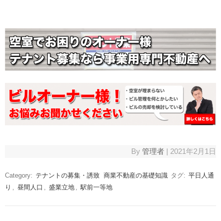
By
管理者
|
2021年2月1日
Category:
テナントの募集・誘致
商業不動産の基礎知識
タグ:
平日人通
り
,
昼間人口
,
盛業立地
,
駅前一等地