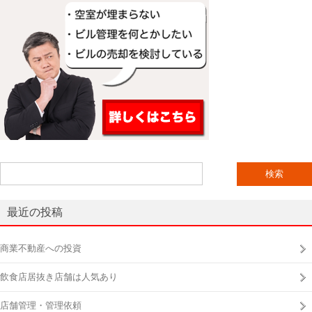
検
索:
最近の投稿
商業不動産への投資
飲食店居抜き店舗は人気あり
店舗管理・管理依頼