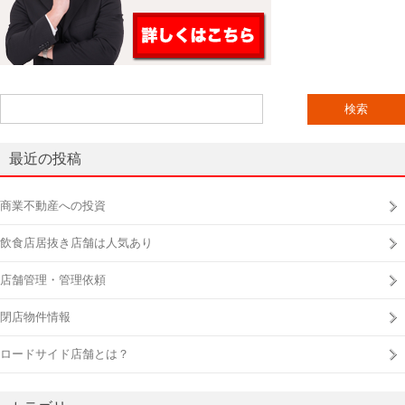
検
索:
最近の投稿
商業不動産への投資
飲食店居抜き店舗は人気あり
店舗管理・管理依頼
閉店物件情報
ロードサイド店舗とは？