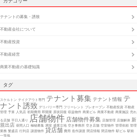
カテゴリー
テナントの募集・誘致
不動産会社について
不動産投資
不動産経営
商業不動産の基礎知識
タグ
テナント募集
テ
テナント情報
スケルトン
テイクアウト専門
ナント誘致
デリバリー専門
フリーレント
プレオープン
不動産投資
不動産
管理
予算
人気店
初期費用
即開業
原状回復
収益物件
商業ビル
商業不動産
商業施設
売れ
店舗物件
店舗物件募集
新
る店舗
平日人通り
店舗管理
店舗解体
規出店
昼間人口
極秘募集
満室
盛業立地
空き事務所
空き店舗
空室物件
管理依頼
管理
貸店舗
業務
繁盛店
行列店
譲渡物件
費用
造作譲渡
閉店情報
閉店物件
駅ビル
駅前
一等地