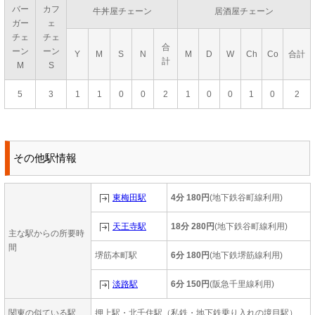
バー
カフ
牛丼屋チェーン
居酒屋チェーン
ガー
ェ
チェ
チェ
合
ーン
ーン
Y
M
S
N
M
D
W
Ch
Co
合計
計
M
S
5
3
1
1
0
0
2
1
0
0
1
0
2
その他駅情報
東梅田駅
4分 180円
(地下鉄谷町線利用)
天王寺駅
18分 280円
(地下鉄谷町線利用)
主な駅からの所要時
間
堺筋本町駅
6分 180円
(地下鉄堺筋線利用)
淡路駅
6分 150円
(阪急千里線利用)
関東の似ている駅
押上駅・北千住駅（私鉄・地下鉄乗り入れの境目駅）