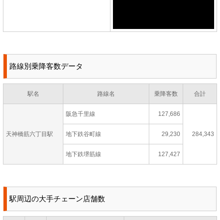
路線別乗降客数データ
駅名
路線名
乗降客数
合計
阪急千里線
127,686
天神橋筋六丁目駅
地下鉄谷町線
29,230
284,343
地下鉄堺筋線
127,427
駅周辺の大手チェーン店舗数